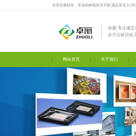
东莞卓翼科技，专业的树脂发光字胶,液态亚克力,3
卓翼-专注液态
全方位标识化
网站首页
关于我们