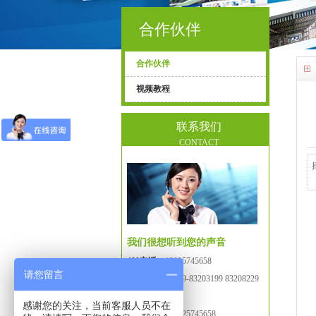
合作伙伴
合作伙伴
视频教程
联系我们
CONTACT
我们很想听到您的声音
400电话：
13925745658
请您留言
联系电话：
0769-83203199 83208229
公司传真：
感谢您的关注，当前客服人员不在
手机号码：
13925745658