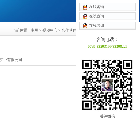
在线咨询
在线咨询
在线咨询
当前位置：
主页
>
视频中心
>
合作伙伴
>
咨询电话：
0769-83203199 83208229
卓翼实业有限公司
关注微信