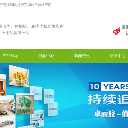
D字壳打印机,超级字固化平台供应商。
亚克力、树脂胶、3D字壳机研发应用
工应用配套供应商
产品展示
视频中心
新闻资讯
帮助中心