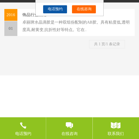
电话预约
在线咨询
2016
饰品行业应用
卓丽牌水晶滴胶是一种双组份配制的AB胶。具有粘度低,透明
01
度高,耐黄变,抗折性好等特点。它在..
共 1 页/1 条记录
电话预约
在线咨询
联系我们