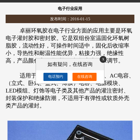
电子行业应用
发布时间：2016-01-15
卓丽环氧胶在电子行业方面的应用主要是环氧
电子灌封胶和密封胶。它是双组份室温固化环氧树
脂胶，流动性好，可操作时间适中，固化后收缩率
小，导热性和耐温性能优异，粘接力强，绝缘性
x
高，产品颜色和固化时间可根据客户要求调节。
如有疑问，在线咨询
适用于电子变压器、负离子发生器、AC电容、
电话预约
在线咨询
（立式、卧式、盒式、薄膜）电容、电源模块、
LED模组、灯饰等电子类及其他产品的灌注密封、
封装保护和绝缘防潮，不适用于有弹性或软质外壳
类产品的灌封。